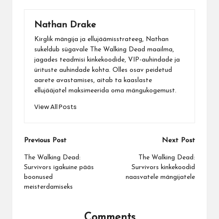
Nathan Drake
Kirglik mängija ja ellujäämisstrateeg, Nathan
sukeldub sügavale The Walking Dead maailma,
jagades teadmisi kinkekoodide, VIP-auhindade ja
ürituste auhindade kohta. Olles osav peidetud
aarete avastamises, aitab ta kaaslaste
ellujääjatel maksimeerida oma mängukogemust.
View All Posts
Post
Previous Post
Next Post
navigation
The Walking Dead:
The Walking Dead:
Survivors igakuine pääs
Survivors kinkekoodid
boonused
naasvatele mängijatele
meisterdamiseks
Comments