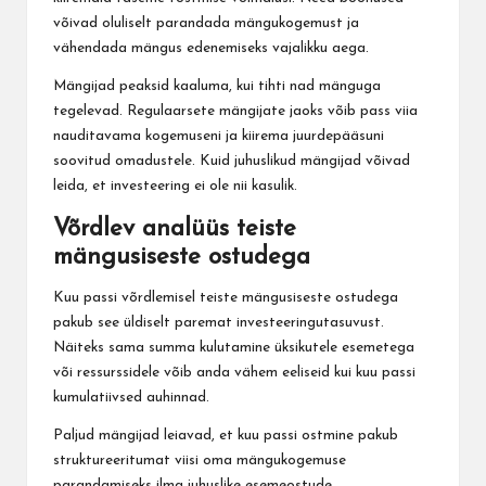
võivad oluliselt parandada mängukogemust ja
vähendada mängus edenemiseks vajalikku aega.
Mängijad peaksid kaaluma, kui tihti nad mänguga
tegelevad. Regulaarsete mängijate jaoks võib pass viia
nauditavama kogemuseni ja kiirema juurdepääsuni
soovitud omadustele. Kuid juhuslikud mängijad võivad
leida, et investeering ei ole nii kasulik.
Võrdlev analüüs teiste
mängusiseste ostudega
Kuu passi võrdlemisel teiste mängusiseste ostudega
pakub see üldiselt paremat investeeringutasuvust.
Näiteks sama summa kulutamine üksikutele esemetega
või ressurssidele võib anda vähem eeliseid kui kuu passi
kumulatiivsed auhinnad.
Paljud mängijad leiavad, et kuu passi ostmine pakub
struktureeritumat viisi oma mängukogemuse
parandamiseks ilma juhuslike esemeostude