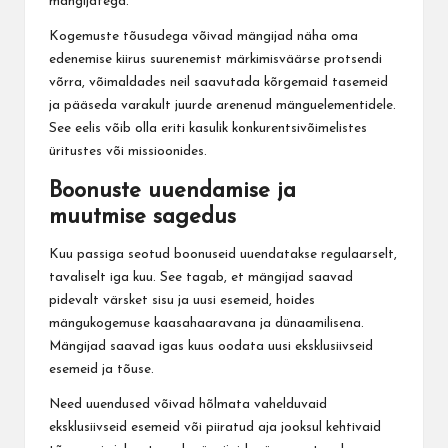
mängijatega.
Kogemuste tõusudega võivad mängijad näha oma
edenemise kiirus suurenemist märkimisväärse protsendi
võrra, võimaldades neil saavutada kõrgemaid tasemeid
ja pääseda varakult juurde arenenud mänguelementidele.
See eelis võib olla eriti kasulik konkurentsivõimelistes
üritustes või missioonides.
Boonuste uuendamise ja
muutmise sagedus
Kuu passiga seotud boonuseid uuendatakse regulaarselt,
tavaliselt iga kuu. See tagab, et mängijad saavad
pidevalt värsket sisu ja uusi esemeid, hoides
mängukogemuse kaasahaaravana ja dünaamilisena.
Mängijad saavad igas kuus oodata uusi eksklusiivseid
esemeid ja tõuse.
Need uuendused võivad hõlmata vahelduvaid
eksklusiivseid esemeid või piiratud aja jooksul kehtivaid