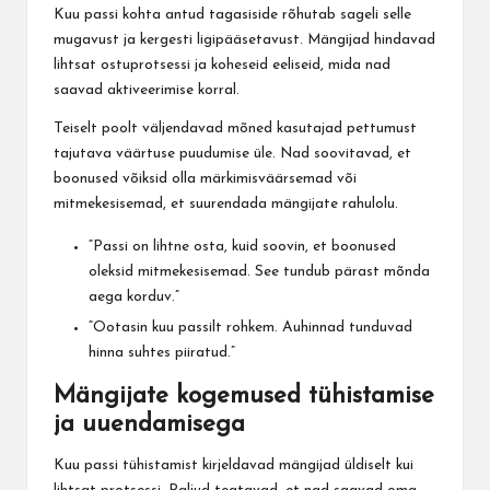
Kuu passi kohta antud tagasiside rõhutab sageli selle
mugavust ja kergesti ligipääsetavust. Mängijad hindavad
lihtsat ostuprotsessi ja koheseid eeliseid, mida nad
saavad aktiveerimise korral.
Teiselt poolt väljendavad mõned kasutajad pettumust
tajutava väärtuse puudumise üle. Nad soovitavad, et
boonused võiksid olla märkimisväärsemad või
mitmekesisemad, et suurendada mängijate rahulolu.
“Passi on lihtne osta, kuid soovin, et boonused
oleksid mitmekesisemad. See tundub pärast mõnda
aega korduv.”
“Ootasin kuu passilt rohkem. Auhinnad tunduvad
hinna suhtes piiratud.”
Mängijate kogemused tühistamise
ja uuendamisega
Kuu passi tühistamist kirjeldavad mängijad üldiselt kui