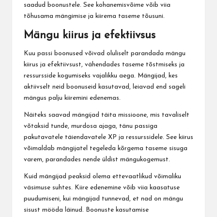
saadud boonustele. See kohanemisvõime võib viia
tõhusama mängimise ja kiirema taseme tõusuni.
Mängu kiirus ja efektiivsus
Kuu passi boonused võivad oluliselt parandada mängu
kiirus ja efektiivsust, vähendades taseme tõstmiseks ja
ressursside kogumiseks vajalikku aega. Mängijad, kes
aktiivselt neid boonuseid kasutavad, leiavad end sageli
mängus palju kiiremini edenemas.
Näiteks saavad mängijad täita missioone, mis tavaliselt
võtaksid tunde, murdosa ajaga, tänu passiga
pakutavatele täiendavatele XP ja ressurssidele. See kiirus
võimaldab mängijatel tegeleda kõrgema taseme sisuga
varem, parandades nende üldist mängukogemust.
Kuid mängijad peaksid olema ettevaatlikud võimaliku
väsimuse suhtes. Kiire edenemine võib viia kaasatuse
puudumiseni, kui mängijad tunnevad, et nad on mängu
sisust mööda läinud. Boonuste kasutamise