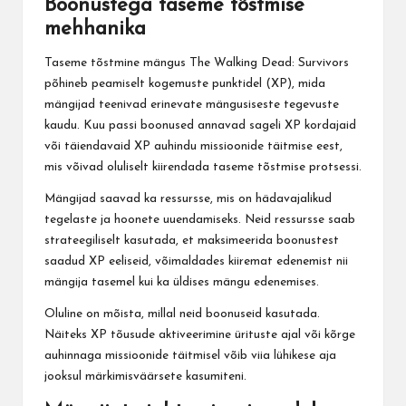
Boonustega taseme tõstmise
mehhanika
Taseme tõstmine mängus The Walking Dead: Survivors
põhineb peamiselt kogemuste punktidel (XP), mida
mängijad teenivad erinevate mängusiseste tegevuste
kaudu. Kuu passi boonused annavad sageli XP kordajaid
või täiendavaid XP auhindu missioonide täitmise eest,
mis võivad oluliselt kiirendada taseme tõstmise protsessi.
Mängijad saavad ka ressursse, mis on hädavajalikud
tegelaste ja hoonete uuendamiseks. Neid ressursse saab
strateegiliselt kasutada, et maksimeerida boonustest
saadud XP eeliseid, võimaldades kiiremat edenemist nii
mängija tasemel kui ka üldises mängu edenemises.
Oluline on mõista, millal neid boonuseid kasutada.
Näiteks XP tõusude aktiveerimine ürituste ajal või kõrge
auhinnaga missioonide täitmisel võib viia lühikese aja
jooksul märkimisväärsete kasumiteni.