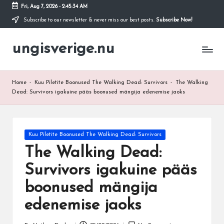
Fri, Aug 7, 2026
-
2:45:34 AM
Subscribe to our newsletter & never miss our best posts.
Subscribe Now!
Skip
to
ungisverige.nu
content
Home
-
Kuu Piletite Boonused The Walking Dead: Survivors
-
The Walking
Dead: Survivors igakuine pääs boonused mängija edenemise jaoks
Posted
Kuu Piletite Boonused The Walking Dead: Survivors
in
The Walking Dead:
Survivors igakuine pääs
boonused mängija
edenemise jaoks