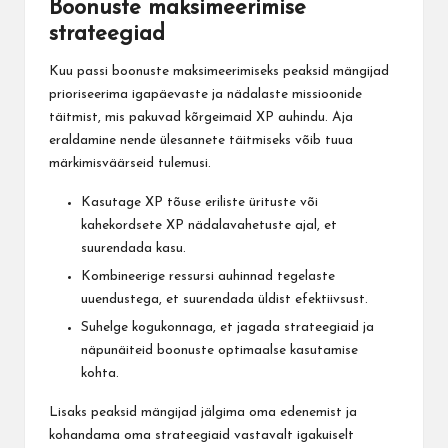
Boonuste maksimeerimise
strateegiad
Kuu passi boonuste maksimeerimiseks peaksid mängijad
prioriseerima igapäevaste ja nädalaste missioonide
täitmist, mis pakuvad kõrgeimaid XP auhindu. Aja
eraldamine nende ülesannete täitmiseks võib tuua
märkimisväärseid tulemusi.
Kasutage XP tõuse eriliste ürituste või
kahekordsete XP nädalavahetuste ajal, et
suurendada kasu.
Kombineerige ressursi auhinnad tegelaste
uuendustega, et suurendada üldist efektiivsust.
Suhelge kogukonnaga, et jagada strateegiaid ja
näpunäiteid boonuste optimaalse kasutamise
kohta.
Lisaks peaksid mängijad jälgima oma edenemist ja
kohandama oma strateegiaid vastavalt igakuiselt