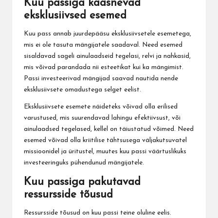
Kuu passiga kaasnevad
eksklusiivsed esemed
Kuu pass annab juurdepääsu eksklusiivsetele esemetega,
mis ei ole tasuta mängijatele saadaval. Need esemed
sisaldavad sageli ainulaadseid tegelasi, relvi ja nahkasid,
mis võivad parandada nii esteetikat kui ka mängimist.
Passi investeerivad mängijad saavad nautida nende
eksklusiivsete omadustega selget eelist.
Eksklusiivsete esemete
näideteks võivad olla erilised
varustused, mis suurendavad lahingu efektiivsust, või
ainulaadsed tegelased, kellel on täiustatud võimed. Need
esemed võivad olla kriitilise tähtsusega väljakutsuvatel
missioonidel ja üritustel, muutes kuu passi väärtuslikuks
investeeringuks pühendunud mängijatele.
Kuu passiga pakutavad
ressursside tõusud
Ressursside tõusud on kuu passi teine oluline eelis.