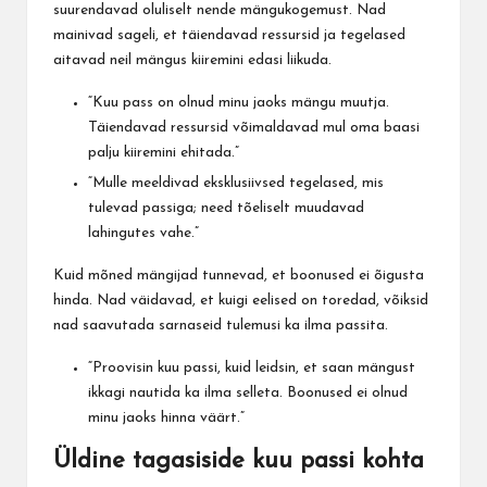
suurendavad oluliselt nende mängukogemust. Nad
mainivad sageli, et täiendavad ressursid ja tegelased
aitavad neil mängus kiiremini edasi liikuda.
“Kuu pass on olnud minu jaoks mängu muutja.
Täiendavad ressursid võimaldavad mul oma baasi
palju kiiremini ehitada.”
“Mulle meeldivad eksklusiivsed tegelased, mis
tulevad passiga; need tõeliselt muudavad
lahingutes vahe.”
Kuid mõned mängijad tunnevad, et boonused ei õigusta
hinda. Nad väidavad, et kuigi eelised on toredad, võiksid
nad saavutada sarnaseid tulemusi ka ilma passita.
“Proovisin kuu passi, kuid leidsin, et saan mängust
ikkagi nautida ka ilma selleta. Boonused ei olnud
minu jaoks hinna väärt.”
Üldine tagasiside kuu passi kohta