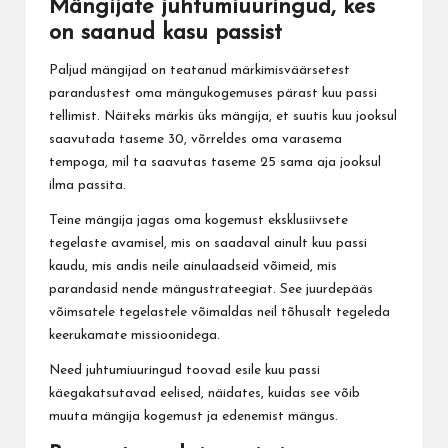
Mängijate juhtumiuuringud, kes
on saanud kasu passist
Paljud mängijad on teatanud märkimisväärsetest
parandustest oma mängukogemuses pärast kuu passi
tellimist. Näiteks märkis üks mängija, et suutis kuu jooksul
saavutada taseme 30, võrreldes oma varasema
tempoga, mil ta saavutas taseme 25 sama aja jooksul
ilma passita.
Teine mängija jagas oma kogemust eksklusiivsete
tegelaste avamisel, mis on saadaval ainult kuu passi
kaudu, mis andis neile ainulaadseid võimeid, mis
parandasid nende mängustrateegiat. See juurdepääs
võimsatele tegelastele võimaldas neil tõhusalt tegeleda
keerukamate missioonidega.
Need juhtumiuuringud toovad esile kuu passi
käegakatsutavad eelised, näidates, kuidas see võib
muuta mängija kogemust ja edenemist mängus.