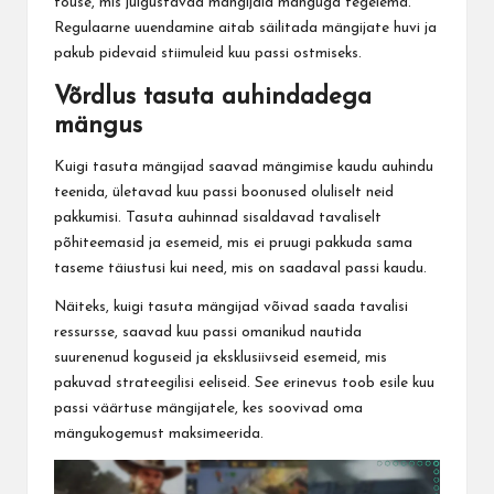
tõuse, mis julgustavad mängijaid mänguga tegelema.
Regulaarne uuendamine aitab säilitada mängijate huvi ja
pakub pidevaid stiimuleid kuu passi ostmiseks.
Võrdlus tasuta auhindadega
mängus
Kuigi tasuta mängijad saavad mängimise kaudu auhindu
teenida, ületavad kuu passi boonused oluliselt neid
pakkumisi. Tasuta auhinnad sisaldavad tavaliselt
põhiteemasid ja esemeid, mis ei pruugi pakkuda sama
taseme täiustusi kui need, mis on saadaval passi kaudu.
Näiteks, kuigi tasuta mängijad võivad saada tavalisi
ressursse, saavad kuu passi omanikud nautida
suurenenud koguseid ja eksklusiivseid esemeid, mis
pakuvad strateegilisi eeliseid. See erinevus toob esile kuu
passi väärtuse mängijatele, kes soovivad oma
mängukogemust maksimeerida.