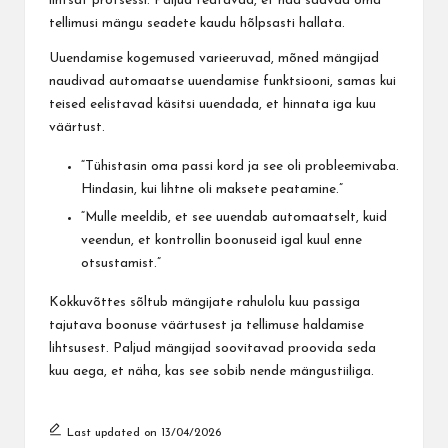
lihtsat protsessi. Paljud teatavad, et nad saavad oma
tellimusi mängu seadete kaudu hõlpsasti hallata.
Uuendamise kogemused varieeruvad, mõned mängijad
naudivad automaatse uuendamise funktsiooni, samas kui
teised eelistavad käsitsi uuendada, et hinnata iga kuu
väärtust.
“Tühistasin oma passi kord ja see oli probleemivaba.
Hindasin, kui lihtne oli maksete peatamine.”
“Mulle meeldib, et see uuendab automaatselt, kuid
veendun, et kontrollin boonuseid igal kuul enne
otsustamist.”
Kokkuvõttes sõltub mängijate rahulolu kuu passiga
tajutava boonuse väärtusest ja tellimuse haldamise
lihtsusest. Paljud mängijad soovitavad proovida seda
kuu aega, et näha, kas see sobib nende mängustiiliga.
Last updated on 13/04/2026