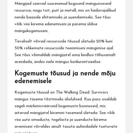
Mängijad saavad suurenenud koguseid mängusiseseid
ressursse, nagu toit, puit ja metall, mis on hädavajalikud
nende baaside ehitamiseks ja uuendamiseks. See tõus
võib viia kiirema edenemiseni ja parema üldise
mängukogemuseni.
Tavaliselt võivad ressursside tõusud ulatuda 20% kuni
50% rohkemate ressursside teenimiseni mängimise ajal.
See tõus võimaldab mängijatel oma kindlusi tõhusamalt
arendada, andes neile mängus konkurentsieelise.
Kogemuste tõusud ja nende mõju
edenemisele
Kogemuste tõusud on
The Walking
Dead: Survivors
mängus taseme tõstmiseks üliolulised. Kuu pass sisaldab
sageli märkimisväärseid kogemuste boonuseid, mis
aitavad mängijatel kiiremini tasemeid ületada. See võib
viia uute omaduste, tegelaste ja uuenduste kiirema
avamiseni võrreldes ainult tasuta auhindadele toetuvate