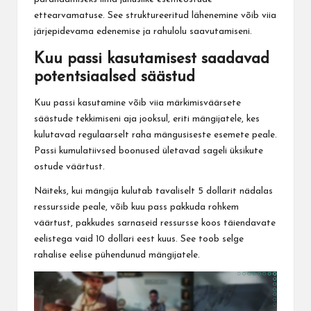
ettearvamatuse. See struktureeritud lähenemine võib viia
järjepidevama edenemise ja rahulolu saavutamiseni.
Kuu passi kasutamisest saadavad
potentsiaalsed säästud
Kuu passi kasutamine võib viia märkimisväärsete
säästude tekkimiseni aja jooksul, eriti mängijatele, kes
kulutavad regulaarselt raha mängusiseste esemete peale.
Passi kumulatiivsed boonused ületavad sageli üksikute
ostude väärtust.
Näiteks, kui mängija kulutab tavaliselt 5 dollarit nädalas
ressursside peale, võib kuu pass pakkuda rohkem
väärtust, pakkudes sarnaseid ressursse koos täiendavate
eelistega vaid 10 dollari eest kuus. See toob selge
rahalise eelise pühendunud mängijatele.