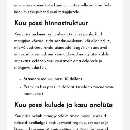
edenemise võimaluste kaudu, muutes selle väärtuslikuks
kaalumiseks pühendunud mängijatele.
Kuu passi hinnastruktuur
Kuu pass on hinnatud umbes 10 dollari peale, kuid
mängijad võivad leida sooduspakkumisi või allahindlusi,
mis võivad seda hinda alandada. Sageli on saadaval
erinevad tasemed, mis võimaldavad mängijatel valida
erinevate eeliste vahel vastavalt oma eelarvele ja
mänguvajadustele.
Standardsed kuu pass: 10 dollarit
Premium kuu pass: 15 dollarit (sisaldab täiendavaid
boonuseid)
Kuu passi kulude ja kasu analüüs
Kuu pass pakub mängijatele mitmeid mängusiseseid
eeliseid, sealhulgas eksklusiivseid tegelasi, ressursse ja
kiiremaid taseme tõstmise võimalusi. Need boonused