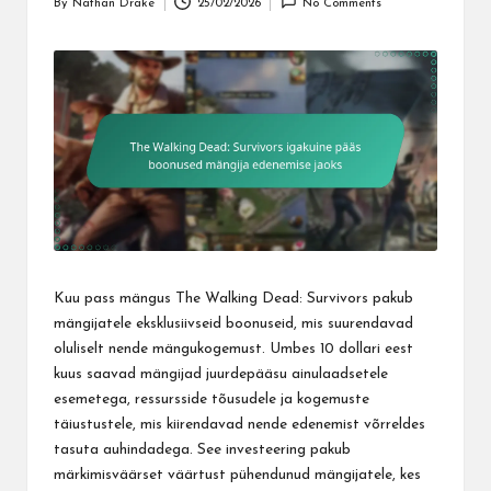
By
Nathan Drake
25/02/2026
No Comments
Posted
by
Kuu pass mängus The Walking Dead: Survivors pakub
mängijatele eksklusiivseid boonuseid, mis suurendavad
oluliselt nende mängukogemust. Umbes 10 dollari eest
kuus saavad mängijad juurdepääsu ainulaadsetele
esemetega, ressursside tõusudele ja kogemuste
täiustustele, mis kiirendavad nende edenemist võrreldes
tasuta auhindadega. See investeering pakub
märkimisväärset väärtust pühendunud mängijatele, kes