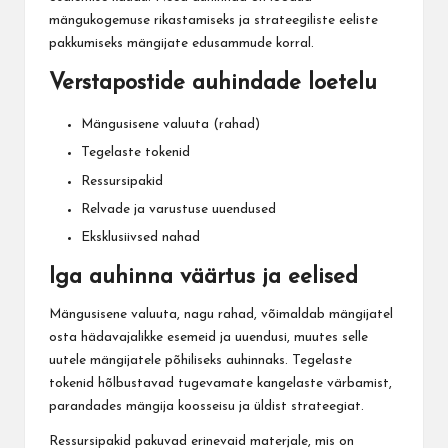
mängukogemuse rikastamiseks ja strateegiliste eeliste
pakkumiseks mängijate edusammude korral.
Verstapostide auhindade loetelu
Mängusisene valuuta (rahad)
Tegelaste tokenid
Ressursipakid
Relvade ja varustuse uuendused
Eksklusiivsed nahad
Iga auhinna väärtus ja eelised
Mängusisene valuuta, nagu rahad, võimaldab mängijatel
osta hädavajalikke esemeid ja uuendusi, muutes selle
uutele mängijatele põhiliseks auhinnaks. Tegelaste
tokenid hõlbustavad tugevamate kangelaste värbamist,
parandades mängija koosseisu ja üldist strateegiat.
Ressursipakid pakuvad erinevaid materjale, mis on