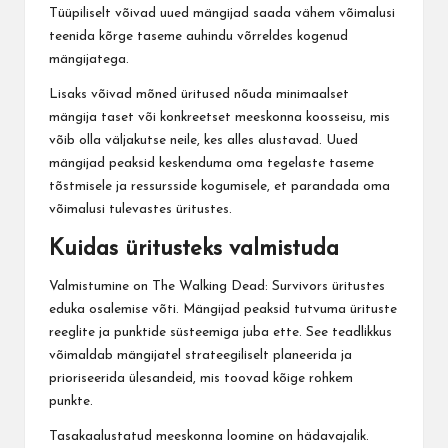
Tüüpiliselt võivad uued mängijad saada vähem võimalusi
teenida kõrge taseme auhindu võrreldes kogenud
mängijatega.
Lisaks võivad mõned üritused nõuda minimaalset
mängija taset või konkreetset meeskonna koosseisu, mis
võib olla väljakutse neile, kes alles alustavad. Uued
mängijad peaksid keskenduma oma tegelaste taseme
tõstmisele ja ressursside kogumisele, et parandada oma
võimalusi tulevastes üritustes.
Kuidas üritusteks valmistuda
Valmistumine on The Walking Dead: Survivors üritustes
eduka osalemise võti. Mängijad peaksid tutvuma ürituste
reeglite ja punktide süsteemiga juba ette. See teadlikkus
võimaldab mängijatel strateegiliselt planeerida ja
prioriseerida ülesandeid, mis toovad kõige rohkem
punkte.
Tasakaalustatud meeskonna loomine on hädavajalik.