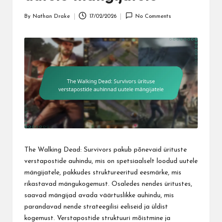
By
Nathan Drake
17/02/2026
No Comments
Posted
by
The Walking Dead: Survivors pakub põnevaid ürituste
verstapostide auhindu, mis on spetsiaalselt loodud uutele
mängijatele, pakkudes struktureeritud eesmärke, mis
rikastavad mängukogemust. Osaledes nendes üritustes,
saavad mängijad avada väärtuslikke auhindu, mis
parandavad nende strateegilisi eeliseid ja üldist
kogemust. Verstapostide struktuuri mõistmine ja