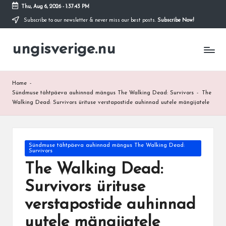
Thu, Aug 6, 2026
-
1:37:44 PM
Subscribe to our newsletter & never miss our best posts.
Subscribe Now!
Skip
to
ungisverige.nu
content
Home
-
Sündmuse tähtpäeva auhinnad mängus The Walking Dead: Survivors
-
The
Walking Dead: Survivors ürituse verstapostide auhinnad uutele mängijatele
Posted
Sündmuse tähtpäeva auhinnad mängus The Walking Dead:
Survivors
in
The Walking Dead:
Survivors ürituse
verstapostide auhinnad
uutele mängijatele