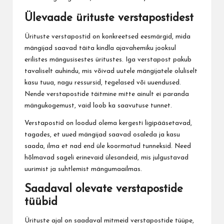
Ülevaade ürituste verstapostidest
Ürituste verstapostid on konkreetsed eesmärgid, mida
mängijad saavad täita kindla ajavahemiku jooksul
erilistes mängusisestes üritustes. Iga verstapost pakub
tavaliselt auhindu, mis võivad uutele mängijatele oluliselt
kasu tuua, nagu ressursid, tegelased või uuendused.
Nende verstapostide täitmine mitte ainult ei paranda
mängukogemust, vaid loob ka saavutuse tunnet.
Verstapostid on loodud olema kergesti ligipääsetavad,
tagades, et uued mängijad saavad osaleda ja kasu
saada, ilma et nad end üle koormatud tunneksid. Need
hõlmavad sageli erinevaid ülesandeid, mis julgustavad
uurimist ja suhtlemist mängumaailmas.
Saadaval olevate verstapostide
tüübid
Ürituste ajal on saadaval mitmeid verstapostide tüüpe,