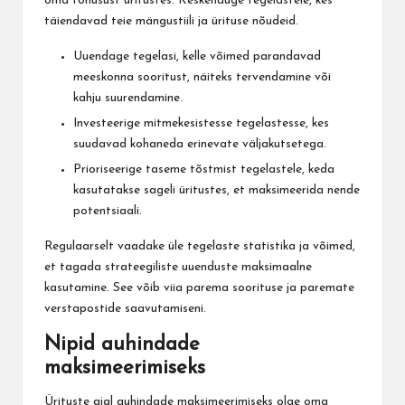
oma tõhusust üritustes. Keskenduge tegelastele, kes
täiendavad teie mängustiili ja ürituse nõudeid.
Uuendage tegelasi, kelle võimed parandavad
meeskonna sooritust, näiteks tervendamine või
kahju suurendamine.
Investeerige mitmekesistesse tegelastesse, kes
suudavad kohaneda erinevate väljakutsetega.
Prioriseerige taseme tõstmist tegelastele, keda
kasutatakse sageli üritustes, et maksimeerida nende
potentsiaali.
Regulaarselt vaadake üle tegelaste statistika ja võimed,
et tagada strateegiliste uuenduste maksimaalne
kasutamine. See võib viia parema soorituse ja paremate
verstapostide saavutamiseni.
Nipid auhindade
maksimeerimiseks
Ürituste ajal auhindade maksimeerimiseks olge oma