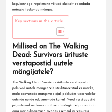
kogukonnaga tegelemine võivad oluliselt edendada
mängija teekonda mängus.
Key sections in the article:
Millised on The Walking
Dead: Survivors ürituste
verstapostid uutele
mängijatele?
The Walking Dead
: Survivors ürituste verstapostid
pakuvad uutele mängijatele struktureeritud eesmärke,
mida saavutada mängimise ajal, pakkudes väärtuslikke
auhindu nende edusammude korral. Need verstapostid
julgustavad osalema ja aitavad mängijatel parandada
oma mängukogemust, avades esemeid ja ressursse.