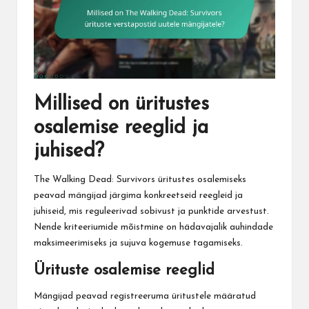
Millised on üritustes
osalemise reeglid ja
juhised?
The Walking Dead: Survivors üritustes osalemiseks
peavad mängijad järgima konkreetseid reegleid ja
juhiseid, mis reguleerivad sobivust ja punktide arvestust.
Nende kriteeriumide mõistmine on hädavajalik auhindade
maksimeerimiseks ja sujuva kogemuse tagamiseks.
Ürituste osalemise reeglid
Mängijad peavad registreeruma üritustele määratud