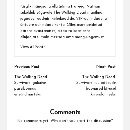
Kirglik mängija ja ellujäämisstrateeg, Nathan
sukeldub sügavale The Walking Dead maailma,
jagades teadmisi kinkekoodide, VIP-auhindade ja
ürituste auhindade kohta. Olles osav peidetud
aarete avastamises, aitab ta kaaslaste
ellujääjatel maksimeerida oma mängukogemust.
View All Posts
Post
Previous Post
Next Post
navigation
The Walking Dead:
The Walking Dead:
Survivors igakuine
Survivors kuu pääsude
passiboonus
boonused kiirusel
erisündmusteks
kiirendamiseks
Comments
No comments yet. Why don’t you start the discussion?