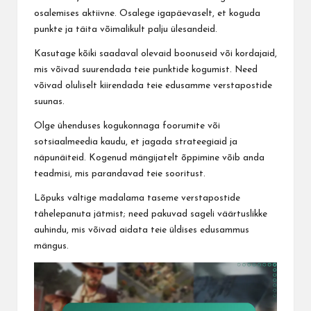
osalemises aktiivne. Osalege igapäevaselt, et koguda
punkte ja täita võimalikult palju ülesandeid.
Kasutage kõiki saadaval olevaid boonuseid või kordajaid,
mis võivad suurendada teie punktide kogumist. Need
võivad oluliselt kiirendada teie edusamme verstapostide
suunas.
Olge ühenduses kogukonnaga foorumite või
sotsiaalmeedia kaudu, et jagada strateegiaid ja
näpunäiteid. Kogenud mängijatelt õppimine võib anda
teadmisi, mis parandavad teie sooritust.
Lõpuks vältige madalama taseme verstapostide
tähelepanuta jätmist; need pakuvad sageli väärtuslikke
auhindu, mis võivad aidata teie üldises edusammus
mängus.