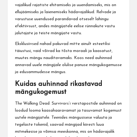
vajalikud rajatiste ehitamiseks ja uuendamiseks, mis on
ellujäämiseks ja laienemiseks hädavajalikud. Relvade ja
varustuse uuendused parandavad otseselt lahingu
efektiivsust, andes mängijatele eelise rünnakute vastu
jalutajate ja teiste mängijate vastu.
Eksklusiivsed nahad pakuvad mitte ainult esteetilisi
täiustusi, vaid võivad ka tõsta moraali ja kaasatust,
muutes mängu nauditavamaks. Koos need auhinnad
annavad uuele mängijale olulise panuse mängukogemusse
ja edusammudesse mängus.
Kuidas auhinnad rikastavad
mängukogemust
The Walking Dead: Survivors’i verstapostide auhinnad on
loodud looma kaasahaaravamat ja tasuvamat kogemust
uutele mängijatele. Teenides mängusisese valuuta ja
tegelaste tokenid, saavad mängijad kiiresti luua
mitmekesise ja võimsa meeskonna, mis on hädavajalik