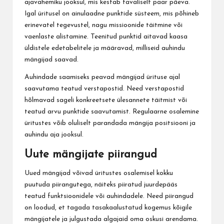
ajavahemiku jooksul, mis kestab tavaliselt paar päeva.
Igal üritusel on ainulaadne punktide süsteem, mis põhineb
erinevatel tegevustel, nagu missioonide täitmine või
vaenlaste alistamine. Teenitud punktid aitavad kaasa
üldistele edetabelitele ja määravad, milliseid auhindu
mängijad saavad.
Auhindade saamiseks peavad mängijad ürituse ajal
saavutama teatud verstapostid. Need verstapostid
hõlmavad sageli konkreetsete ülesannete täitmist või
teatud arvu punktide saavutamist. Regulaarne osalemine
üritustes võib oluliselt parandada mängija positsiooni ja
auhindu aja jooksul.
Uute mängijate piirangud
Uued mängijad võivad üritustes osalemisel kokku
puutuda piirangutega, näiteks piiratud juurdepääs
teatud funktsioonidele või auhindadele. Need piirangud
on loodud, et tagada tasakaalustatud kogemus kõigile
mängijatele ja julgustada algajaid oma oskusi arendama.