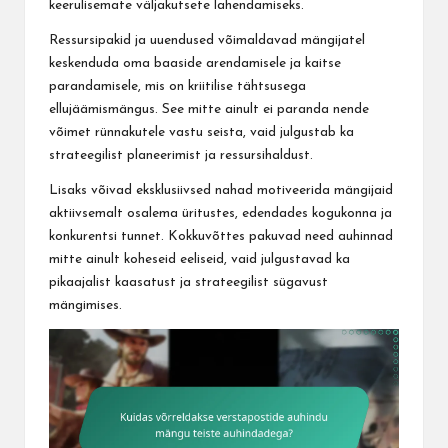
keerulisemate väljakutsete lahendamiseks.
Ressursipakid ja uuendused võimaldavad mängijatel
keskenduda oma baaside arendamisele ja kaitse
parandamisele, mis on kriitilise tähtsusega
ellujäämismängus. See mitte ainult ei paranda nende
võimet rünnakutele vastu seista, vaid julgustab ka
strateegilist planeerimist ja ressursihaldust.
Lisaks võivad eksklusiivsed nahad motiveerida mängijaid
aktiivsemalt osalema üritustes, edendades kogukonna ja
konkurentsi tunnet. Kokkuvõttes pakuvad need auhinnad
mitte ainult koheseid eeliseid, vaid julgustavad ka
pikaajalist kaasatust ja strateegilist sügavust
mängimises.