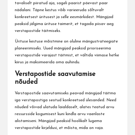
tavaliselt piiratud aja, sageli paarist päevast paar
nädalani. Täpne kestus võib varieeruda sõltuvalt
konkreetsest üritusest ja selle eesmärkidest. Mängijad
peaksid jälgima ürituse taimerit, et tagada piisav aeg
verstapostide täitmiseks.
Ürituse kestuse mõistmine on oluline mängustrateegiate
planeerimiseks. Uued mängijad peaksid prioriseerima
verstapostide varajast täitmist, et vältida viimase hetke
kiirus ja maksimeerida oma auhindu.
Verstapostide saavutamise
nõuded
Verstapostide saavutamiseks peavad mängijad täitma
iga verstapostiga seotud konkreetsed ülesanded. Need
nõuded võivad ulatuda laialdaselt, alates teatud arvu
ressursside kogumisest kuni kindla arvu vaenlaste
alistamiseni. Mängijad peaksid hoolikalt lugema
verstapostide kirjeldusi, et mõista, mida on vaja.