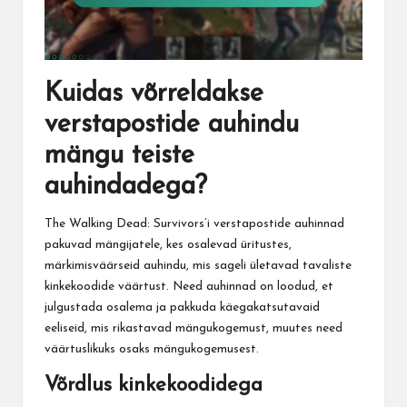
Kuidas võrreldakse
verstapostide auhindu
mängu teiste
auhindadega?
The Walking Dead: Survivors’i verstapostide auhinnad
pakuvad mängijatele, kes osalevad üritustes,
märkimisväärseid auhindu, mis sageli ületavad tavaliste
kinkekoodide väärtust. Need auhinnad on loodud, et
julgustada osalema ja pakkuda käegakatsutavaid
eeliseid, mis rikastavad mängukogemust, muutes need
väärtuslikuks osaks mängukogemusest.
Võrdlus kinkekoodidega