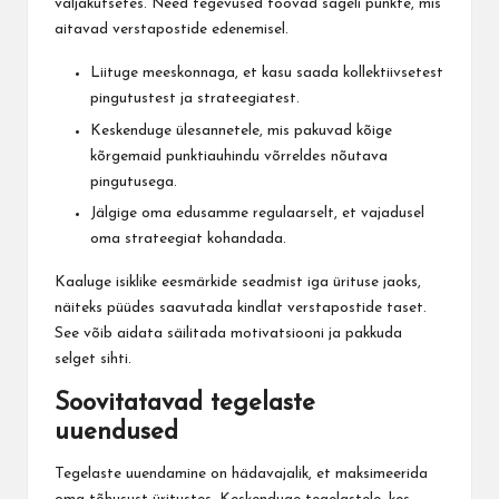
väljakutsetes. Need tegevused toovad sageli punkte, mis
aitavad verstapostide edenemisel.
Liituge meeskonnaga, et kasu saada kollektiivsetest
pingutustest ja strateegiatest.
Keskenduge ülesannetele, mis pakuvad kõige
kõrgemaid punktiauhindu võrreldes nõutava
pingutusega.
Jälgige oma edusamme regulaarselt, et vajadusel
oma strateegiat kohandada.
Kaaluge isiklike eesmärkide seadmist iga ürituse jaoks,
näiteks püüdes saavutada kindlat verstapostide taset.
See võib aidata säilitada motivatsiooni ja pakkuda
selget sihti.
Soovitatavad tegelaste
uuendused
Tegelaste uuendamine on hädavajalik, et maksimeerida