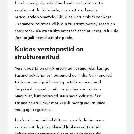
Uued mängijad peaksid keskenduma hallatavate
verstapostide täitmisele, mis vastavad nende
praegustele võimetele. Üksikute liiga ambitsioonikate
ülesannete täitmine võib viia frustratsioonini, seega on
soovitatav alustada lihtsamatest eesmärkidest ja liikuda
järk-järgult keerulisemate poole.
Kuidas verstapostid on
struktureeritud
Verstapostid on struktureeritud tasanditeks, kus iga
tasand pakub järjest paremaid auhindu. Kui mängijad
täidavad esialgseid verstapostide, avavad nad
järgmised tasandid, mis sageli nõuavad rohkem
pingutust, kuid pakuvad suuremaid eeliseid. See
tasandite struktuur motiveerib mängijaid jätkama
mänguga tegelemist.
Lisaks võivad mõned üritused sisaldada boonuse
verstapostide, mis pakuvad lisahüvesid teatud