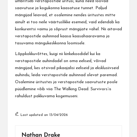
ümbritseb verstapostide üritusi, kuna need loovad
saavutuse ja kogukonna kaasatuse tunnet. Paljud
mängijad leiavad, et osalemine nendes üritustes mitte
ainult ei too neile väärtuslikke esemeid, vaid edendab ka
konkurentsi vaimu ja sõprust mängijate vahel. Nii aitavad
verstapostide auhinnad kaasa kaasahaaravama ja
tasuvama mängukeskkonna loomisele.
Lõppkokkuvõttes, kuigi nii kinkekoodidel kui ka
verstapostide auhindadel on oma eelised, võivad
mängijad, kes otsivad pikaajalisi eeliseid ja eksklusiivseid
auhindu, leida verstapostide auhinnad olevat paremad.
Osalemine üritustes ja verstapostide saavutuste poole
püüdlemine võib viia The Walking Dead: Survivors’is
rahuldust pakkuvama kogemuseni.
Last updated on 13/04/2026
Nathan Drake