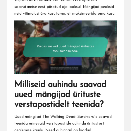
väljakutsete täitmise või teatud verstapostide
saavutamise eest piiratud aja jooksul. Mängijad peaksid
neid võimalusi ära kasutama, et maksimeerida oma kasu.
Milliseid auhindu saavad
uued mängijad ürituste
verstapostidelt teenida?
Uued mängijad The
Walking Dead
: Survivors’is saavad
teenida erinevaid verstapostide auhindu üritustest
osalemise kaudu. Need auhinnad on loodud