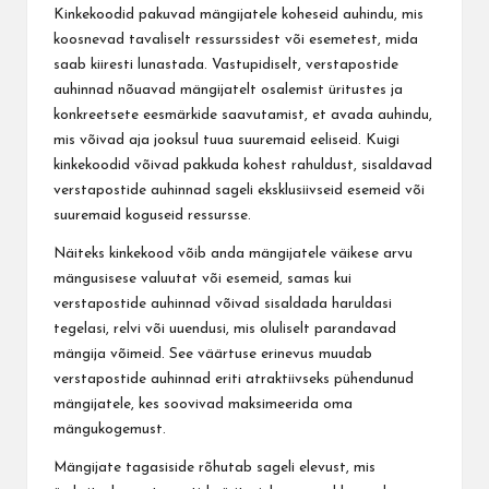
Kinkekoodid pakuvad mängijatele koheseid auhindu, mis
koosnevad tavaliselt ressurssidest või esemetest, mida
saab kiiresti lunastada. Vastupidiselt, verstapostide
auhinnad nõuavad mängijatelt osalemist üritustes ja
konkreetsete eesmärkide saavutamist, et avada auhindu,
mis võivad aja jooksul tuua suuremaid eeliseid. Kuigi
kinkekoodid võivad pakkuda kohest rahuldust, sisaldavad
verstapostide auhinnad sageli eksklusiivseid esemeid või
suuremaid koguseid ressursse.
Näiteks kinkekood võib anda mängijatele väikese arvu
mängusisese valuutat või esemeid, samas kui
verstapostide auhinnad võivad sisaldada haruldasi
tegelasi, relvi või uuendusi, mis oluliselt parandavad
mängija võimeid. See väärtuse erinevus muudab
verstapostide auhinnad eriti atraktiivseks pühendunud
mängijatele, kes soovivad maksimeerida oma
mängukogemust.
Mängijate tagasiside rõhutab sageli elevust, mis