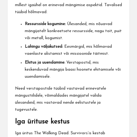
millest igaühel on erinevad mängimise aspektid. Tavalised
tüübid hõlmavad:
Ressursside kogumine:
Ülesanded, mis nõuavad
mängijatelt konkreetsete ressursside, nagu toit, puit
või metall, kogumist.
Lahingu väljakutsed:
Eesmärgid, mis hõlmavad
vaenlaste alistamist või missioonide täitmist.
Ehitus ja uuendamine:
Verstapostid, mis
keskenduvad mängija baasi hoonete ehitamisele või
uuendamisele.
Need verstapostide tüübid vastavad erinevatele
mängustiilidele, võimaldades mängijatel valida
ülesandeid, mis vastavad nende eelistustele ja
tugevustele.
Iga ürituse kestus
Iga üritus
The Walking
Dead: Survivors’is kestab